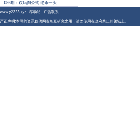
086期：议码阁公式 绝杀一头
www.y2223.xyz
-
移动站
-
广告联系
严正声明:本网的资讯仅供网友相互研究之用，请勿使用在政府禁止的领域上。