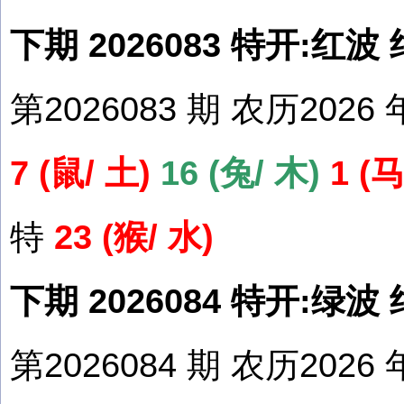
下期 2026083 特开:红
第2026083 期 农历2026 年
7 (鼠/ 土)
16 (兔/ 木)
1 (马
特
23 (猴/ 水)
下期 2026084 特开:绿
第2026084 期 农历2026 年