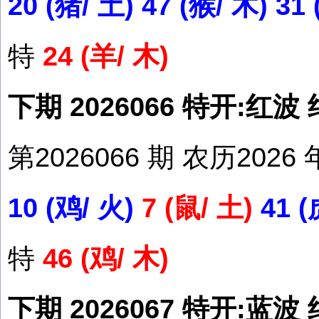
20 (猪/ 土)
47 (猴/ 木)
31 
特
24 (羊/ 木)
下期 2026066 特开:红
第2026066 期 农历2026 年
10 (鸡/ 火)
7 (鼠/ 土)
41 (
特
46 (鸡/ 木)
下期 2026067 特开:蓝