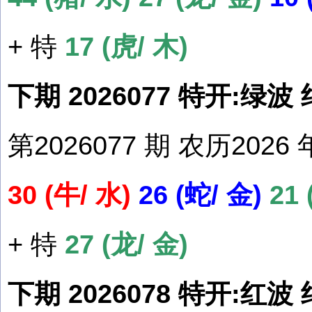
+ 特
17 (虎/ 木)
下期 2026077 特开:绿
第2026077 期 农历2026 年
30 (牛/ 水)
26 (蛇/ 金)
21 
+ 特
27 (龙/ 金)
下期 2026078 特开:红