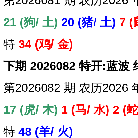
第2026081 期 农历2026 年
21 (狗/ 土)
20 (猪/ 土)
7 (
特
34 (鸡/ 金)
下期 2026082 特开:蓝
第2026082 期 农历2026 年
17 (虎/ 木)
1 (马/ 水)
2 (蛇
特
48 (羊/ 火)