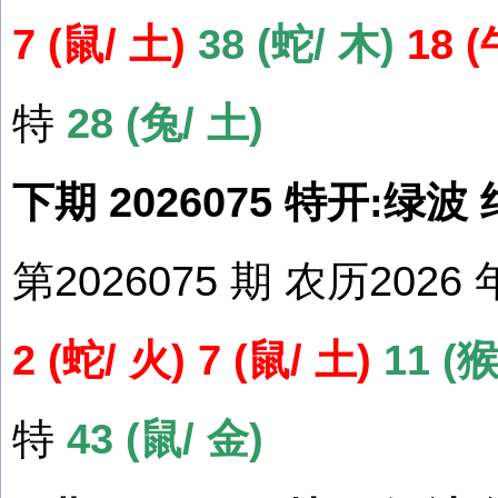
7 (鼠/ 土)
38 (蛇/ 木)
18 (
特
28 (兔/ 土)
下期 2026075 特开:绿
第2026075 期 农历2026 年
2 (蛇/ 火)
7 (鼠/ 土)
11 (猴
特
43 (鼠/ 金)