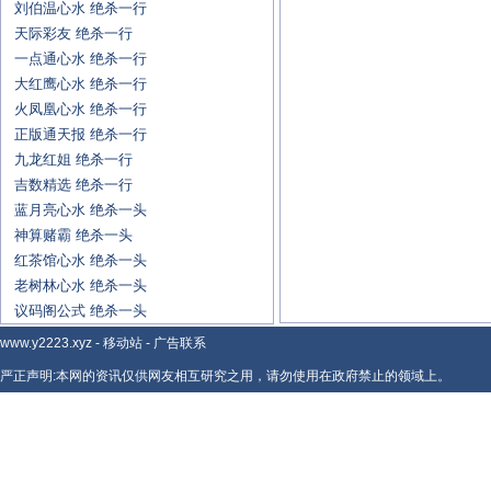
刘伯温心水 绝杀一行
天际彩友 绝杀一行
一点通心水 绝杀一行
大红鹰心水 绝杀一行
火凤凰心水 绝杀一行
正版通天报 绝杀一行
九龙红姐 绝杀一行
吉数精选 绝杀一行
蓝月亮心水 绝杀一头
神算赌霸 绝杀一头
红茶馆心水 绝杀一头
老树林心水 绝杀一头
议码阁公式 绝杀一头
www.y2223.xyz
-
移动站
-
广告联系
严正声明:本网的资讯仅供网友相互研究之用，请勿使用在政府禁止的领域上。