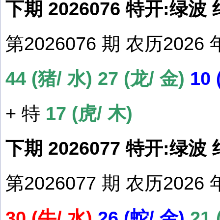
下期 2026076 特开:绿
第2026076 期 农历2026 年
44 (猪/ 水)
27 (龙/ 金)
10 
+ 特
17 (虎/ 木)
下期 2026077 特开:绿
第2026077 期 农历2026 年
30 (牛/ 水)
26 (蛇/ 金)
21 