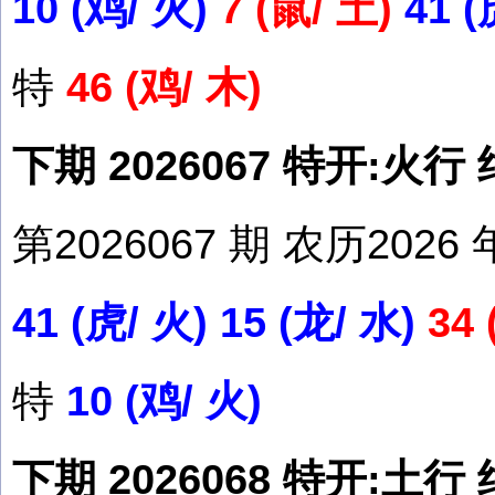
10 (鸡/ 火)
7 (鼠/ 土)
41 (
特
46 (鸡/ 木)
下期 2026067 特开:火
第2026067 期 农历2026 年
41 (虎/ 火)
15 (龙/ 水)
34 
特
10 (鸡/ 火)
下期 2026068 特开:土