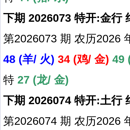
下期 2026073 特开:金
第2026073 期 农历2026 年
48 (羊/ 火)
34 (鸡/ 金)
49 
特
27 (龙/ 金)
下期 2026074 特开:土
第2026074 期 农历2026 年