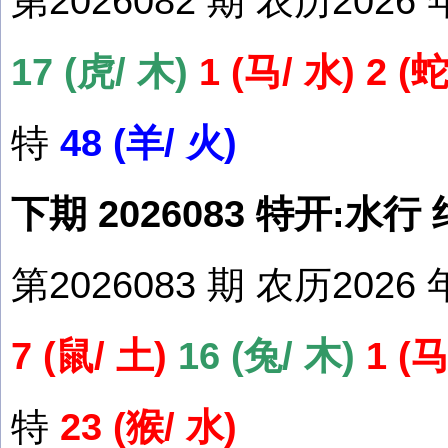
第2026082 期 农历2026 年
17 (虎/ 木)
1 (马/ 水)
2 (蛇
特
48 (羊/ 火)
下期 2026083 特开:水
第2026083 期 农历2026 年
7 (鼠/ 土)
16 (兔/ 木)
1 (马
特
23 (猴/ 水)