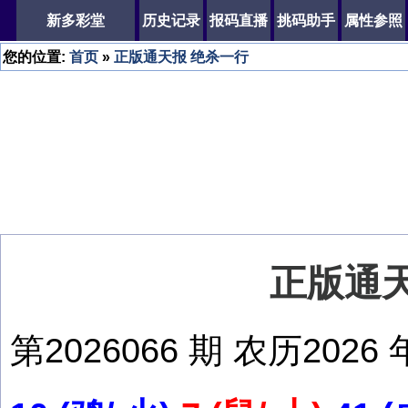
新多彩堂
历史记录
报码直播
挑码助手
属性参照
您的位置:
首页
»
正版通天报 绝杀一行
正版通天
第2026066 期 农历2026 年