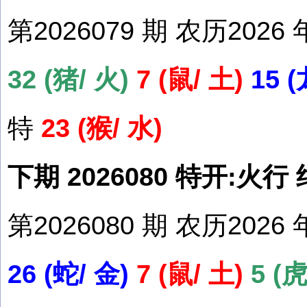
第2026079 期 农历2026 年
32 (猪/ 火)
7 (鼠/ 土)
15 (
特
23 (猴/ 水)
下期 2026080 特开:火
第2026080 期 农历2026 年
26 (蛇/ 金)
7 (鼠/ 土)
5 (虎