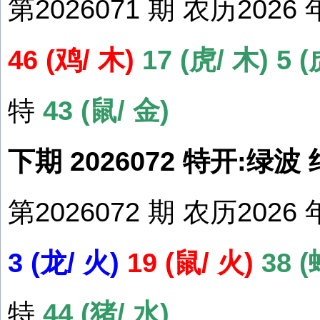
第2026071 期 农历2026 年
46 (鸡/ 木)
17 (虎/ 木)
5 (
特
43 (鼠/ 金)
下期 2026072 特开:绿
第2026072 期 农历2026 年
3 (龙/ 火)
19 (鼠/ 火)
38 (
特
44 (猪/ 水)