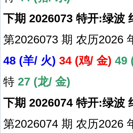
下期 2026073 特开:绿
第2026073 期 农历2026 年
48 (羊/ 火)
34 (鸡/ 金)
49 
特
27 (龙/ 金)
下期 2026074 特开:绿
第2026074 期 农历2026 年