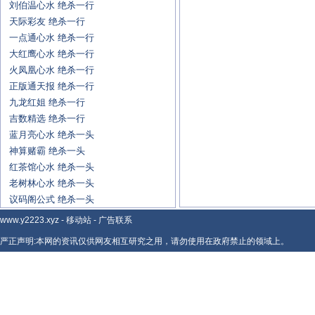
刘伯温心水 绝杀一行
天际彩友 绝杀一行
一点通心水 绝杀一行
大红鹰心水 绝杀一行
火凤凰心水 绝杀一行
正版通天报 绝杀一行
九龙红姐 绝杀一行
吉数精选 绝杀一行
蓝月亮心水 绝杀一头
神算赌霸 绝杀一头
红茶馆心水 绝杀一头
老树林心水 绝杀一头
议码阁公式 绝杀一头
www.y2223.xyz
-
移动站
-
广告联系
严正声明:本网的资讯仅供网友相互研究之用，请勿使用在政府禁止的领域上。