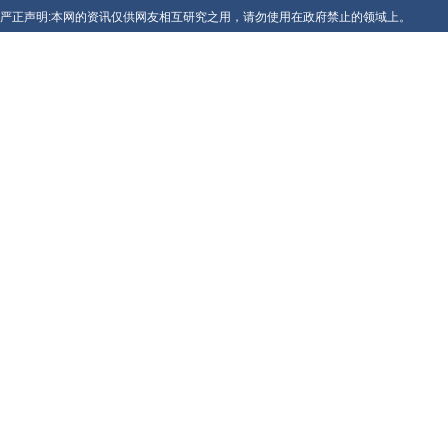
严正声明:本网的资讯仅供网友相互研究之用，请勿使用在政府禁止的领域上。