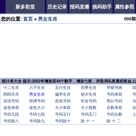
新多彩堂
历史记录
报码直播
挑码助手
属性参照
您的位置:
首页
»
男女生肖
000
期
统计表大全 提示:2002年增加至49个数字，增设七奖，并取消头奖累积奖金上
十二生肖
六子生肖
五行生肖
四季生肖
琴棋书画
阴阳生肖
男女生肖
偏旁生肖
朝夕生肖
号码单双
深浅号码
拼搏号码
高低号码
长短号码
黑白号码
波色单双
波色大小
大小单双
大小尾数
合数单双
号码九段
号码七段
号码五行
号码五门
号码头数
号码除八
号码除九
号码除十
除 十 一
除 十 二