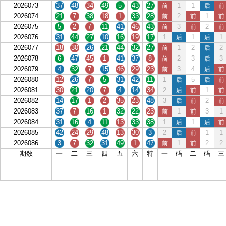
2026073
37
48
34
49
5
43
27
1
1
前
后
前
2026074
21
7
38
18
1
33
28
2
1
前
前
前
2026075
5
2
7
11
41
46
43
3
2
前
前
前
2026076
31
44
27
10
16
19
17
1
1
1
后
后
2026077
18
30
26
21
44
32
27
1
2
2
前
后
2026078
6
47
45
1
41
37
8
2
3
3
前
后
2026079
4
32
7
15
46
29
23
3
4
前
后
前
2026080
12
26
7
5
31
42
11
1
5
后
后
前
2026081
30
21
20
7
4
14
34
2
1
后
前
前
2026082
14
17
1
2
35
23
48
3
2
后
前
前
2026083
37
7
16
1
32
22
23
1
3
1
前
前
2026084
31
16
4
11
13
33
38
1
1
后
后
前
2026085
42
24
29
48
13
30
3
2
1
1
后
前
2026086
3
7
32
31
49
1
47
1
2
2
前
前
期数
一
二
三
四
五
六
特
一
码
二
码
三