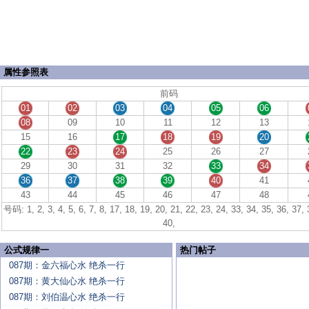
属性参照表
前码
01
02
03
04
05
06
08
09
10
11
12
13
15
16
17
18
19
20
22
23
24
25
26
27
29
30
31
32
33
34
36
37
38
39
40
41
43
44
45
46
47
48
号码: 1, 2, 3, 4, 5, 6, 7, 8, 17, 18, 19, 20, 21, 22, 23, 24, 33, 34, 35, 36, 37, 
40,
公式规律一
热门帖子
087期：金六福心水 绝杀一行
087期：黄大仙心水 绝杀一行
087期：刘伯温心水 绝杀一行