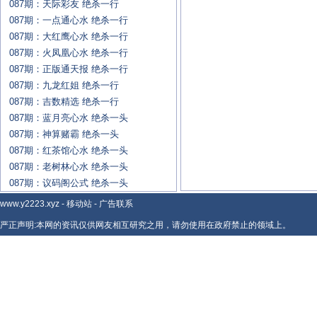
087期：天际彩友 绝杀一行
087期：一点通心水 绝杀一行
087期：大红鹰心水 绝杀一行
087期：火凤凰心水 绝杀一行
087期：正版通天报 绝杀一行
087期：九龙红姐 绝杀一行
087期：吉数精选 绝杀一行
087期：蓝月亮心水 绝杀一头
087期：神算赌霸 绝杀一头
087期：红茶馆心水 绝杀一头
087期：老树林心水 绝杀一头
087期：议码阁公式 绝杀一头
www.y2223.xyz
-
移动站
-
广告联系
严正声明:本网的资讯仅供网友相互研究之用，请勿使用在政府禁止的领域上。