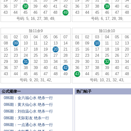
29
30
31
32
33
34
35
29
30
31
32
33
34
36
37
38
39
40
41
42
36
37
38
39
40
41
43
44
45
46
47
48
49
43
44
45
46
47
48
号码: 5, 16, 27, 38, 49,
号码: 6, 17, 28, 39,
除11余9
除11余10
01
02
03
04
05
06
07
01
02
03
04
05
06
08
09
10
11
12
13
14
08
09
10
11
12
13
15
16
17
18
19
20
21
15
16
17
18
19
20
22
23
24
25
26
27
28
22
23
24
25
26
27
29
30
31
32
33
34
35
29
30
31
32
33
34
36
37
38
39
40
41
42
36
37
38
39
40
41
43
44
45
46
47
48
49
43
44
45
46
47
48
号码: 9, 20, 31, 42,
号码: 10, 21, 32, 43,
公式规律一
热门帖子
086期：金六福心水 绝杀一行
086期：黄大仙心水 绝杀一行
086期：刘伯温心水 绝杀一行
086期：天际彩友 绝杀一行
086期：一点通心水 绝杀一行