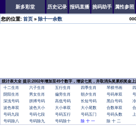
新多彩堂
历史记录
报码直播
挑码助手
属性参照
您的位置:
首页
»
除十一余数
00
统计表大全 提示:2002年增加至49个数字，增设七奖，并取消头奖累积奖金上
十二生肖
六子生肖
五行生肖
四季生肖
琴棋书画
阴阳生肖
男女生肖
偏旁生肖
朝夕生肖
号码单双
深浅号码
拼搏号码
高低号码
长短号码
黑白号码
波色单双
波色大小
大小单双
大小尾数
合数单双
号码九段
号码七段
号码五行
号码五门
号码头数
号码除八
号码除九
号码除十
除 十 一
除 十 二