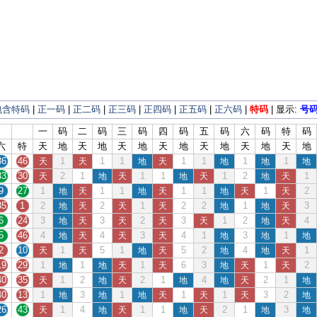
包含特码
|
正一码
|
正二码
|
正三码
|
正四码
|
正五码
|
正六码
|
特码
| 显示:
号
一
码
二
码
三
码
四
码
五
码
六
码
特
码
六
特
天
地
天
地
天
地
天
地
天
地
天
地
天
地
36
46
1
1
1
1
1
1
1
天
天
地
天
地
地
地
33
30
2
1
1
1
1
2
1
天
地
天
地
天
地
天
9
27
1
1
1
1
1
1
2
地
天
地
天
地
天
天
35
1
2
2
1
2
2
1
3
地
天
天
天
地
地
天
6
24
3
3
2
3
1
2
4
地
天
天
天
天
地
天
5
46
4
4
3
4
1
3
1
地
天
天
天
地
地
地
2
10
1
5
1
5
2
4
1
天
天
地
天
地
地
天
19
29
1
1
1
6
3
1
2
地
地
天
天
地
天
天
40
35
1
2
2
1
4
2
1
天
地
天
地
地
天
地
40
13
1
3
1
1
1
3
2
地
地
地
天
天
天
地
26
43
1
4
1
1
2
1
3
天
地
天
地
天
地
地