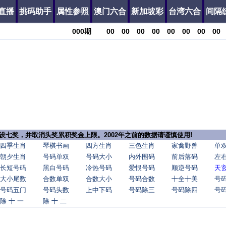
直播
挑码助手
属性参照
澳门六合
新加坡彩
台湾六合
间隔
000
期
00
00
00
00
00
00
00
00
，增设七奖，并取消头奖累积奖金上限。2002年之前的数据请谨慎使用!
四季生肖
琴棋书画
四方生肖
三色生肖
家禽野兽
单
朝夕生肖
号码单双
号码大小
内外围码
前后落码
左
长短号码
黑白号码
冷热号码
爱恨号码
顺逆号码
天
大小尾数
合数单双
合数大小
号码合数
十全十美
号
号码五门
号码头数
上中下码
号码除三
号码除四
号
除 十 一
除 十 二