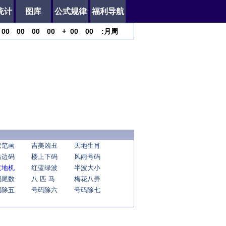
统计
图库
公式规律
福利导航
00
00
00
00
+
00
00
:
月
周
双笔画
吉美凶丑
天地生肖
右边码
楼上下码
风雨号码
玄地机
红蓝绿波
半波大小
码尾数
八 匹 马
梅花八弄
码除五
号码除六
号码除七