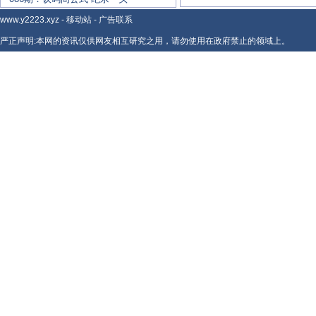
www.y2223.xyz
-
移动站
-
广告联系
严正声明:本网的资讯仅供网友相互研究之用，请勿使用在政府禁止的领域上。