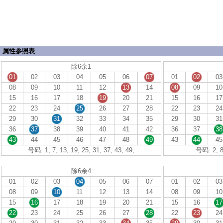
属性参照表
除6余1
01
02
03
04
05
06
07
01
02
03
08
09
10
11
12
13
14
08
09
10
15
16
17
18
19
20
21
15
16
17
22
23
24
25
26
27
28
22
23
24
29
30
31
32
33
34
35
29
30
31
36
37
38
39
40
41
42
36
37
38
43
44
45
46
47
48
49
43
44
45
号码: 1, 7, 13, 19, 25, 31, 37, 43, 49,
号码: 2, 8,
除6余4
01
02
03
04
05
06
07
01
02
03
08
09
10
11
12
13
14
08
09
10
15
16
17
18
19
20
21
15
16
17
22
23
24
25
26
27
28
22
23
24