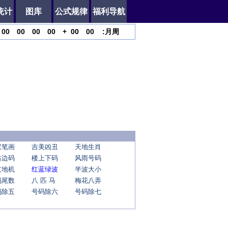
统计
图库
公式规律
福利导航
00
00
00
00
+
00
00
:
月
周
双笔画
吉美凶丑
天地生肖
右边码
楼上下码
风雨号码
玄地机
红蓝绿波
半波大小
码尾数
八 匹 马
梅花八弄
码除五
号码除六
号码除七