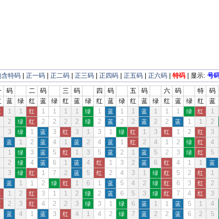
包含特码
|
正一码
|
正二码
|
正三码
|
正四码
|
正五码
|
正六码
|
特码
| 显示:
号
一
码
二
码
三
码
四
码
五
码
六
码
特
码
红
蓝
绿
红
蓝
绿
红
蓝
绿
红
蓝
绿
红
蓝
绿
红
蓝
绿
红
蓝
1
1
1
1
1
1
1
1
1
1
1
1
1
红
红
绿
蓝
蓝
绿
红
2
2
2
2
2
2
2
2
2
2
1
1
2
绿
红
绿
蓝
蓝
蓝
3
1
3
3
1
3
1
1
3
1
2
3
绿
蓝
红
绿
红
红
红
1
2
4
1
2
4
1
2
4
1
2
4
蓝
蓝
蓝
蓝
红
绿
红
1
3
5
1
3
5
2
1
5
2
3
5
绿
蓝
红
蓝
蓝
绿
红
2
4
6
1
4
1
3
2
6
4
1
1
绿
蓝
蓝
红
蓝
红
蓝
3
1
7
2
5
2
4
3
1
5
2
1
绿
红
蓝
红
绿
红
红
1
1
2
1
6
1
5
4
2
6
3
2
蓝
绿
红
蓝
绿
红
红
1
2
3
1
1
2
2
6
5
3
7
4
3
红
红
绿
蓝
绿
红
红
2
3
4
2
2
3
3
1
6
1
1
5
1
4
红
红
绿
绿
蓝
蓝
4
1
3
4
1
4
2
7
2
2
6
2
5
蓝
蓝
红
绿
蓝
蓝