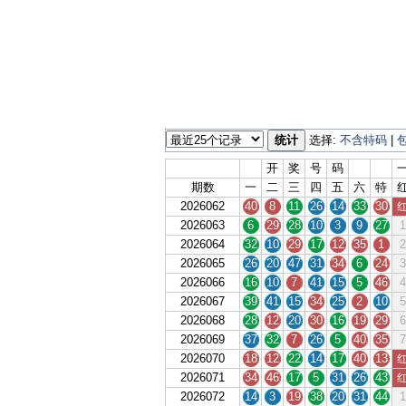
统计
选择:
不含特码
|
开
奖
号
码
期数
一
二
三
四
五
六
特
2026062
40
8
11
26
14
33
30
2026063
6
29
28
10
3
9
27
1
2026064
32
10
29
17
12
35
1
2
2026065
26
20
47
31
34
6
24
3
2026066
16
10
7
41
15
5
46
4
2026067
39
41
15
34
25
2
10
5
2026068
28
12
20
30
16
19
29
6
2026069
37
32
7
26
5
40
35
7
2026070
18
12
22
14
17
40
13
2026071
34
46
17
5
31
26
43
2026072
14
3
19
38
20
31
44
1