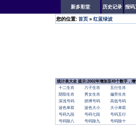
新多彩堂
历史记录
报码
您的位置:
首页
»
红蓝绿波
统计表大全 提示:2002年增加至49个数字
十二生肖
六子生肖
五行生肖
阴阳生肖
男女生肖
偏旁生肖
深浅号码
拼搏号码
高低号码
波色单双
波色大小
大小单双
号码九段
号码七段
号码五行
号码除八
号码除九
号码除十