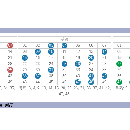
蓝波
07
01
02
03
04
05
06
07
01
14
08
09
10
11
12
13
14
08
21
15
16
17
18
19
20
21
15
28
22
23
24
25
26
27
28
22
35
29
30
31
32
33
34
35
29
42
36
37
38
39
40
41
42
36
49
43
44
45
46
47
48
49
43
0, 34, 35,
号码: 3, 4, 9, 10, 14, 15, 20, 25, 26, 31, 36, 37, 41, 42,
号码: 5, 6
47, 48,
热门帖子