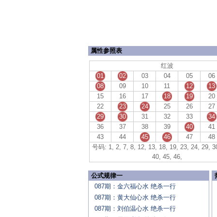
属性参照表
红波
01
02
03
04
05
06
08
09
10
11
12
13
15
16
17
18
19
20
22
23
24
25
26
27
29
30
31
32
33
34
36
37
38
39
40
41
43
44
45
46
47
48
号码: 1, 2, 7, 8, 12, 13, 18, 19, 23, 24, 29, 3
40, 45, 46,
公式规律一
087期：金六福心水 绝杀一行
087期：黄大仙心水 绝杀一行
087期：刘伯温心水 绝杀一行