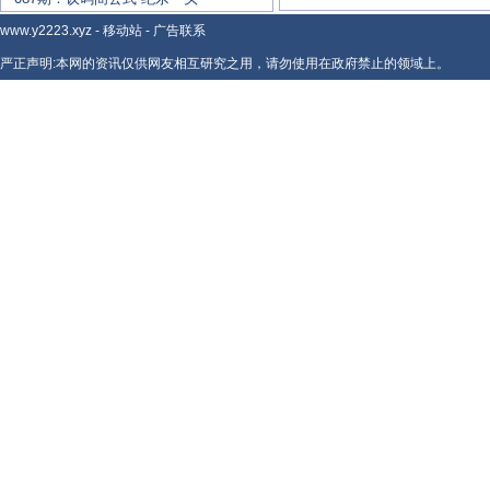
www.y2223.xyz
-
移动站
-
广告联系
严正声明:本网的资讯仅供网友相互研究之用，请勿使用在政府禁止的领域上。