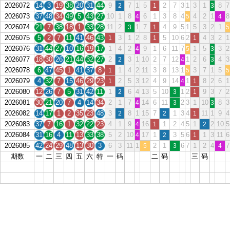
2026072
14
3
19
38
20
31
44
9
7
1
5
2
7
3
1
3
1
8
7
2
1
3
2026073
37
48
34
49
5
43
27
10
1
8
6
1
3
8
4
4
2
1
8
4
5
4
2026074
21
7
38
18
1
33
28
11
2
1
7
4
9
5
1
5
3
2
1
3
1
5
2026075
5
2
7
11
41
46
43
3
1
2
8
5
10
6
2
4
3
2
1
1
1
1
2026076
31
44
27
10
16
19
17
1
4
2
9
1
6
11
7
1
5
3
2
4
5
3
2026077
18
30
26
21
44
32
27
2
3
1
10
2
7
12
1
2
6
4
3
2
4
3
2026078
6
47
45
1
41
37
8
1
4
2
11
3
8
13
1
3
7
1
5
1
5
5
2026079
4
32
7
15
46
29
23
2
5
3
12
4
9
14
1
8
2
6
1
1
4
1
2026080
12
26
7
5
31
42
11
1
6
4
13
5
10
1
2
9
3
7
2
2
3
1
2026081
30
21
20
7
4
14
34
2
1
7
14
6
11
2
3
1
10
8
3
4
3
3
2026082
14
17
1
2
35
23
48
3
8
1
15
7
1
3
4
11
1
9
4
2
2
1
2026083
37
7
16
1
32
22
23
4
1
9
16
1
2
4
5
1
2
10
5
4
1
2
2026084
31
16
4
11
13
33
38
5
2
10
17
1
3
5
6
1
3
11
6
4
2
1
2026085
42
24
29
48
13
30
3
6
3
11
1
2
1
6
7
1
2
4
7
5
3
4
期数
一
二
三
四
五
六
特
一
码
二
码
三
码