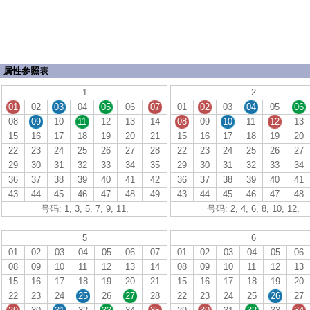
属性参照表
1
2
01
02
03
04
05
06
07
01
02
03
04
05
06
08
09
10
11
12
13
14
08
09
10
11
12
13
15
16
17
18
19
20
21
15
16
17
18
19
20
22
23
24
25
26
27
28
22
23
24
25
26
27
29
30
31
32
33
34
35
29
30
31
32
33
34
36
37
38
39
40
41
42
36
37
38
39
40
41
43
44
45
46
47
48
49
43
44
45
46
47
48
号码: 1, 3, 5, 7, 9, 11,
号码: 2, 4, 6, 8, 10, 12,
5
6
01
02
03
04
05
06
07
01
02
03
04
05
06
08
09
10
11
12
13
14
08
09
10
11
12
13
15
16
17
18
19
20
21
15
16
17
18
19
20
22
23
24
25
26
27
28
22
23
24
25
26
27