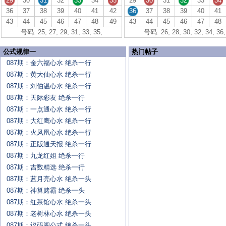
29
30
31
32
33
34
35
29
30
31
32
33
34
36
37
38
39
40
41
42
36
37
38
39
40
41
43
44
45
46
47
48
49
43
44
45
46
47
48
号码: 25, 27, 29, 31, 33, 35,
号码: 26, 28, 30, 32, 34, 36,
公式规律一
热门帖子
087期：金六福心水 绝杀一行
087期：黄大仙心水 绝杀一行
087期：刘伯温心水 绝杀一行
087期：天际彩友 绝杀一行
087期：一点通心水 绝杀一行
087期：大红鹰心水 绝杀一行
087期：火凤凰心水 绝杀一行
087期：正版通天报 绝杀一行
087期：九龙红姐 绝杀一行
087期：吉数精选 绝杀一行
087期：蓝月亮心水 绝杀一头
087期：神算赌霸 绝杀一头
087期：红茶馆心水 绝杀一头
087期：老树林心水 绝杀一头
087期：议码阁公式 绝杀一头