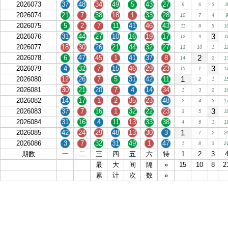
2026073
37
48
34
49
5
43
27
9
6
3
8
2026074
21
7
38
18
1
33
28
10
7
4
9
2026075
5
2
7
11
41
46
43
11
8
5
1
3
2026076
31
44
27
10
16
19
17
12
9
1
2026077
18
30
26
21
44
32
27
13
10
1
1
2
2026078
6
47
45
1
41
37
8
14
2
1
3
2026079
4
32
7
15
46
29
23
15
1
1
1
2026080
12
26
7
5
31
42
11
2
1
1
2026081
30
21
20
7
4
14
34
1
3
2
1
2026082
14
17
1
2
35
23
48
2
4
3
1
3
2026083
37
7
16
1
32
22
23
3
5
1
2026084
31
16
4
11
13
33
38
4
6
1
1
1
2026085
42
24
29
48
13
30
3
7
2
2
2026086
3
7
32
31
49
1
47
1
8
3
2
期数
一
二
三
四
五
六
特
1
2
3
最
大
间
隔
»
15
10
8
2
累
计
次
数
»